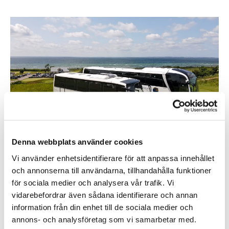
Denna webbplats använder cookies
Nya bussar med lägre utsläpp
Vår fordonsflotta är en av de mest moderna i branschen. Vi
Vi använder enhetsidentifierare för att anpassa innehållet
investerar kontinuerligt i nya, energieffektiva bussar som
och annonserna till användarna, tillhandahålla funktioner
uppfyller höga miljökrav och erbjuder låg bränsleförbrukning,
för sociala medier och analysera vår trafik. Vi
minskat buller och bättre komfort, för både passagerare och
vidarebefordrar även sådana identifierare och annan
omgivning.
information från din enhet till de sociala medier och
annons- och analysföretag som vi samarbetar med.