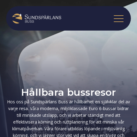
Hållbara bussresor
Hos oss på Sundspärlans Buss är hållbarhet en självklar del av
varje resa. Våra moderna, miljöklassade Euro 6-bussar bidrar
till minskade utsläpp, och vi arbetar ständigt med att
effektivisera körning och ruttplanering för att minska vår
klimatpåverkan. Våra förare utbildas löpande i miljövänlig
körning, och vi lägger stor vikt vid att skapa en trygg och