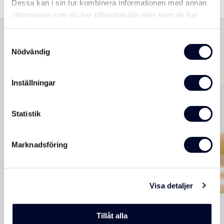
Dessa kan i sin tur kombinera informationen med annan
information som du har tillhandahållit eller som de har
samlat in när du har använt deras tjänster.
Samtyckesval
Nödvändig
Hållbarhet handlar också om
människor
Inställningar
Statistik
Marknadsföring
Visa detaljer
Vi tror att hållbarhet också handlar om tillgänglighet, jämlikhet
och omtanke. Därför erbjuder vi tillgänglighetsanpassade
Tillåt alla
bussar för resenärer med funktionsnedsättning med plats för