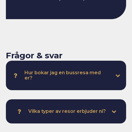
Frågor & svar
Hur bokar jag en bussresa med
er?
Du fyller i offertförfrågan på hemsidan. Ange typ av
resa, antal resenärer och datum så återkommer vi
med en offert.
Vilka typer av resor erbjuder ni?
Vi erbjuder hyrbussar för grupper och företag,