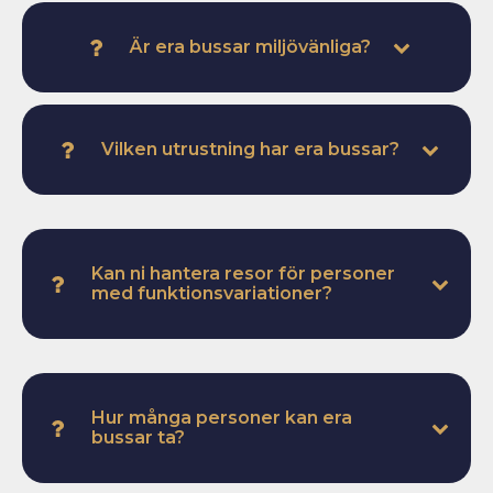
tillgängliga resor med rullstolsplatser och lift samt
event och specialresor för konserter,
Är era bussar miljövänliga?
sportevenemang och liknande.
Alla bussar är miljöklassade enligt Euro 6. Vi arbetar
aktivt med hållbarhet utan att kompromissa med
Vilken utrustning har era bussar?
komfort.
Våra bussar har säkerhetsbälten, eluttag,
klimatanläggning och gratis WiFi.
Kan ni hantera resor för personer
med funktionsvariationer?
Ja våra tillgängliga resor har rullstolsplatser och lift för
att göra resan trygg och bekväm för alla.
Hur många personer kan era
bussar ta?