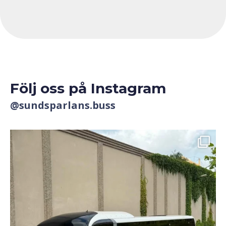
Vår flotta har bussar allt från minibussar till
dubbeldäckare med plats för upp 77 personer.
Följ oss på Instagram
@sundsparlans.buss