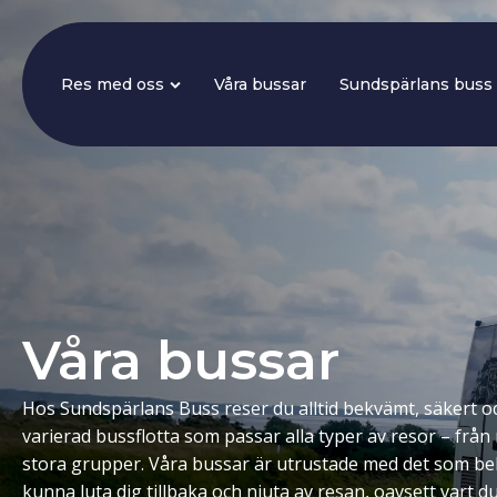
Res med oss
Våra bussar
Sundspärlans buss
Våra bussar
Hos Sundspärlans Buss reser du alltid bekvämt, säkert o
varierad bussflotta som passar alla typer av resor – från 
stora grupper. Våra bussar är utrustade med det som beh
kunna luta dig tillbaka och njuta av resan, oavsett vart du