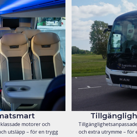
imatsmart
Tillgänglig
öklassade motorer och
Tillgänglighetsanpassade b
ch utsläpp – för en trygg
och extra utrymme – för e